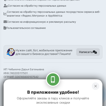
Согласие на обработку персональных данных
Согласие на обработку персональных данных посредством сервиса веб-
аналитики «Яндекс.Метрика» и AppMetrica
Согласие на информационную и рекламную рассылку
Пользовательское соглашение
Нужен сайт, бот, мобильное приложение
Написать
для вашего бизнеса доставки? Пишите!
ИП Чебыкина Дарья Евгеньевна
ИНН 740205117501
ОГРНИП 326745600107542
phone_iphone
Информация на сайте носит справочный характер и не является публичной
close
офертой
В приложении удобнее!
©
2026 Пак Чой
Оформляйте заказы в пару кликов и получайте
эксклюзивные скидки