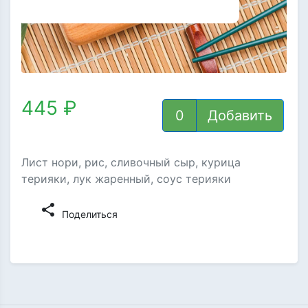
445 ₽
Добавить
Лист нори, рис, сливочный сыр, курица
терияки, лук жаренный, соус терияки
share
Поделиться