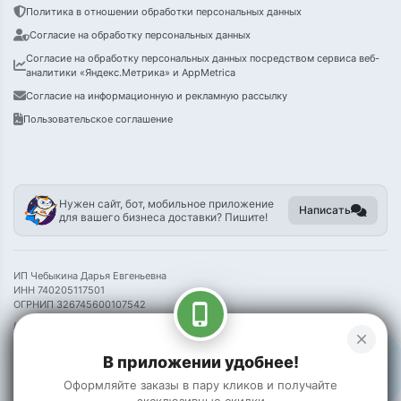
Политика в отношении обработки персональных данных
Согласие на обработку персональных данных
Согласие на обработку персональных данных посредством сервиса веб-
аналитики «Яндекс.Метрика» и AppMetrica
Согласие на информационную и рекламную рассылку
Пользовательское соглашение
Нужен сайт, бот, мобильное приложение
Написать
для вашего бизнеса доставки? Пишите!
ИП Чебыкина Дарья Евгеньевна
ИНН 740205117501
ОГРНИП 326745600107542
phone_iphone
Информация на сайте носит справочный характер и не является публичной
close
офертой
В приложении удобнее!
©
2026 Пак Чой
Оформляйте заказы в пару кликов и получайте