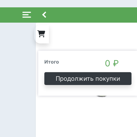
Состав заказа
Очистить
0 ₽
Итого
Продолжить покупки
Ой, пусто!