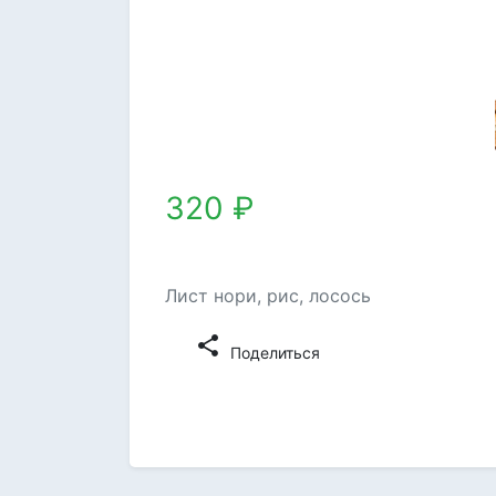
320 ₽
Лист нори, рис, лосось
share
Поделиться