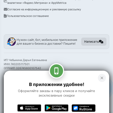
аналитики «Яндекс.Метрика» и AppMetrica
Согласие на информационную и рекламную рассылку
Пользовательское соглашение
Нужен сайт, бот, мобильное приложение
Написать
для вашего бизнеса доставки? Пишите!
ИП Чебыкина Дарья Евгеньевна
ИНН 740205117501
ОГРНИП 326745600107542
phone_iphone
Информация на сайте носит справочный характер и не является публичной
close
офертой
В приложении удобнее!
©
2026 Пак Чой
Оформляйте заказы в пару кликов и получайте
эксклюзивные скидки
0