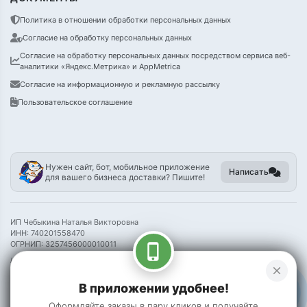
Политика в отношении обработки персональных данных
Согласие на обработку персональных данных
Согласие на обработку персональных данных посредством сервиса веб-
аналитики «Яндекс.Метрика» и AppMetrica
Согласие на информационную и рекламную рассылку
Пользовательское соглашение
Нужен сайт, бот, мобильное приложение
Написать
для вашего бизнеса доставки? Пишите!
ИП Чебыкина Наталья Викторовна
ИНН: 740201558470
ОГРНИП: 3257456000010011
phone_iphone
Информация на сайте носит справочный характер и не является публичной
close
офертой
В приложении удобнее!
©
2026 Пак Чой
Оформляйте заказы в пару кликов и получайте