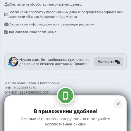
Согласие на обработку персональных данных
Согласие на обработку персональных данных посредством сервиса веб-
аналитики «Яндекс.Метрика» и AppMetrica
Согласие на информационную и рекламную рассылку
Пользовательское соглашение
Нужен сайт, бот, мобильное приложение
Написать
для вашего бизнеса доставки? Пишите!
ИП Чебыкина Наталья Викторовна
ИНН: 740201558470
ОГРНИП: 3257456000010011
phone_iphone
Информация на сайте носит справочный характер и не является публичной
close
офертой
В приложении удобнее!
©
2026 Пак Чой
Оформляйте заказы в пару кликов и получайте
эксклюзивные скидки