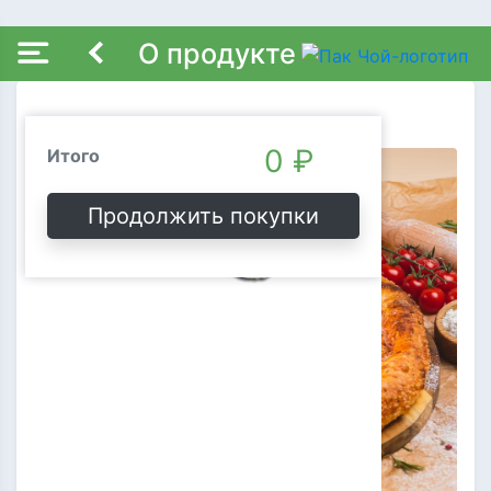
О продукте
Пепперони
Состав заказа
Очистить
0 ₽
Итого
Продолжить покупки
Ой, пусто!