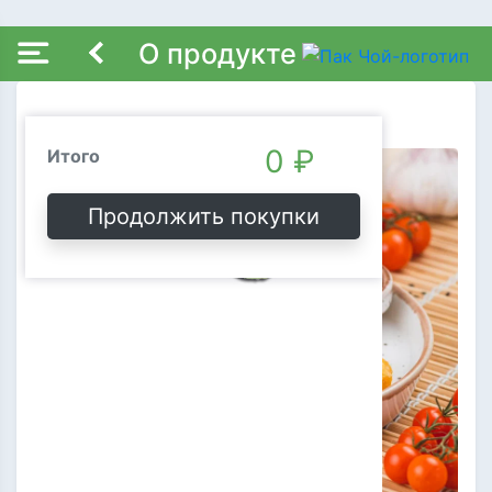
О продукте
Наггетсы
Состав заказа
Очистить
0 ₽
Итого
Продолжить покупки
Ой, пусто!