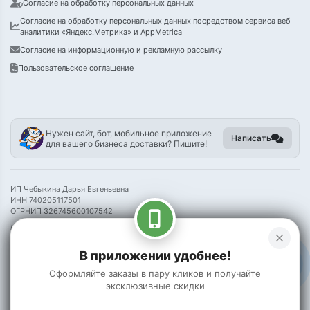
Согласие на обработку персональных данных
Согласие на обработку персональных данных посредством сервиса веб-
аналитики «Яндекс.Метрика» и AppMetrica
Согласие на информационную и рекламную рассылку
Пользовательское соглашение
Нужен сайт, бот, мобильное приложение
Написать
для вашего бизнеса доставки? Пишите!
ИП Чебыкина Дарья Евгеньевна
ИНН 740205117501
ОГРНИП 326745600107542
phone_iphone
Информация на сайте носит справочный характер и не является публичной
close
офертой
В приложении удобнее!
©
2026 Пак Чой
Оформляйте заказы в пару кликов и получайте
эксклюзивные скидки