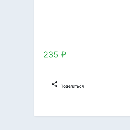
235 ₽
share
Поделиться