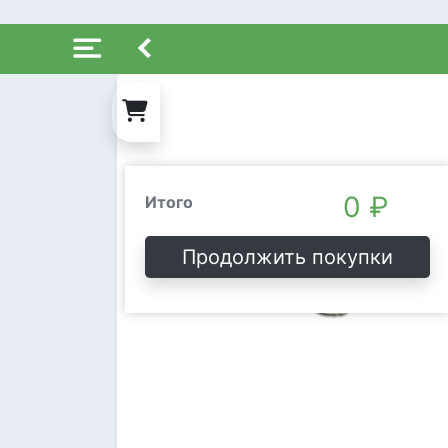
Состав заказа
Очистить
0 ₽
Итого
Продолжить покупки
Ой, пусто!