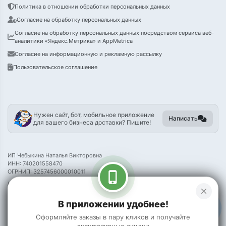
Политика в отношении обработки персональных данных
Согласие на обработку персональных данных
Согласие на обработку персональных данных посредством сервиса веб-
аналитики «Яндекс.Метрика» и AppMetrica
Согласие на информационную и рекламную рассылку
Пользовательское соглашение
Нужен сайт, бот, мобильное приложение
Написать
для вашего бизнеса доставки? Пишите!
ИП Чебыкина Наталья Викторовна
ИНН: 740201558470
ОГРНИП: 3257456000010011
phone_iphone
Информация на сайте носит справочный характер и не является публичной
close
офертой
В приложении удобнее!
©
2026 Пак Чой
Оформляйте заказы в пару кликов и получайте