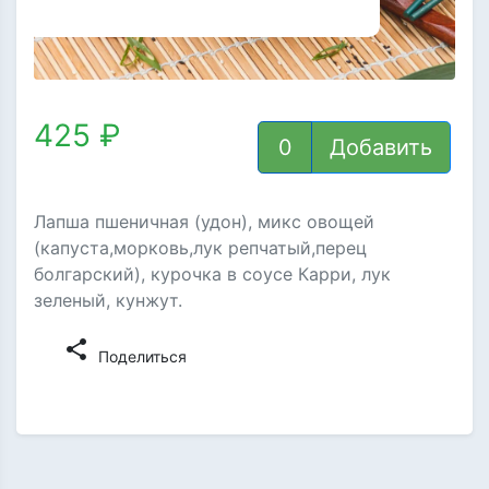
425 ₽
Добавить
Лапша пшеничная (удон), микс овощей
(капуста,морковь,лук репчатый,перец
болгарский), курочка в соусе Карри, лук
зеленый, кунжут.
share
Поделиться