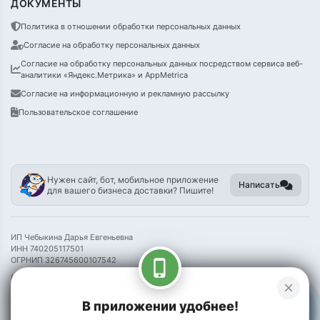
ДОКУМЕНТЫ
Политика в отношении обработки персональных данных
Согласие на обработку персональных данных
Согласие на обработку персональных данных посредством сервиса веб-
аналитики «Яндекс.Метрика» и AppMetrica
Согласие на информационную и рекламную рассылку
Пользовательское соглашение
Нужен сайт, бот, мобильное приложение
Написать
для вашего бизнеса доставки? Пишите!
ИП Чебыкина Дарья Евгеньевна
ИНН 740205117501
ОГРНИП 326745600107542
phone_iphone
Информация на сайте носит справочный характер и не является публичной
close
офертой
В приложении удобнее!
©
2026 Пак Чой